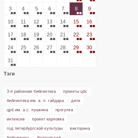
3
4
5
6
7
8
9
10
11
12
13
14
15
16
17
18
19
20
21
22
23
24
25
26
27
28
29
30
31
Тэги
3-я районная библиотека
проекты цбс
библиотека им. а. п. гайдара
дети
црб им. а.с. пушкина
прогулка
интенсив
проект карповка
год петербургской культуры
викторина
библионочь
фотосессия