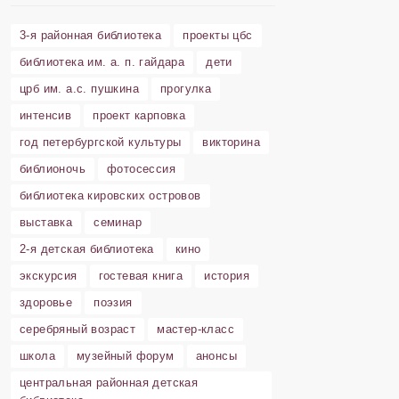
3-я районная библиотека
проекты цбс
библиотека им. а. п. гайдара
дети
црб им. а.с. пушкина
прогулка
интенсив
проект карповка
год петербургской культуры
викторина
библионочь
фотосессия
библиотека кировских островов
выставка
семинар
2-я детская библиотека
кино
экскурсия
гостевая книга
история
здоровье
поэзия
серебряный возраст
мастер-класс
школа
музейный форум
анонсы
центральная районная детская