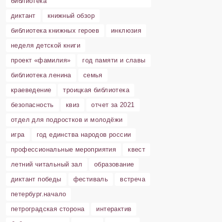
библиотека
диктант
книжный обзор
библиотека книжных героев
инклюзия
неделя детской книги
проект «фамилия»
год памяти и славы
библиотека ленина
семья
краеведение
троицкая библиотека
безопасность
квиз
отчет за 2021
отдел для подростков и молодёжи
игра
год единства народов россии
профессиональные мероприятия
квест
летний читальный зал
образование
диктант победы
фестиваль
встреча
петербург.начало
петроградская сторона
интерактив