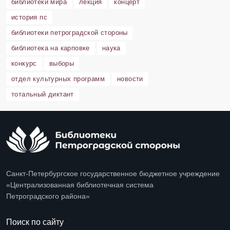
библиотеки мира
лекция
концерт
история пс
библиотеки петроградской стороны
библиотека на карповке
наука
конкурс
выборы
отдел культурных программ
новости
тотальный диктант
Санкт-Петербургское государственное бюджетное учреждение
«Централизованная библиотечная система
Петроградского района»
Поиск по сайту