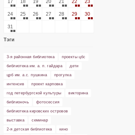
17
18
19
20
21
22
23
24
25
26
27
28
29
30
31
Тэги
3-я районная библиотека
проекты цбс
библиотека им. а. п. гайдара
дети
црб им. а.с. пушкина
прогулка
интенсив
проект карповка
год петербургской культуры
викторина
библионочь
фотосессия
библиотека кировских островов
выставка
семинар
2-я детская библиотека
кино