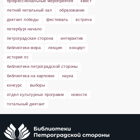
профессиональные мероприятия
квест
летний читальный зал
образование
диктант победы
фестиваль
встреча
петербург.начало
петроградская сторона
интерактив
библиотеки мира
лекция
концерт
история пс
библиотеки петроградской стороны
библиотека на карповке
наука
конкурс
выборы
отдел культурных программ
новости
тотальный диктант