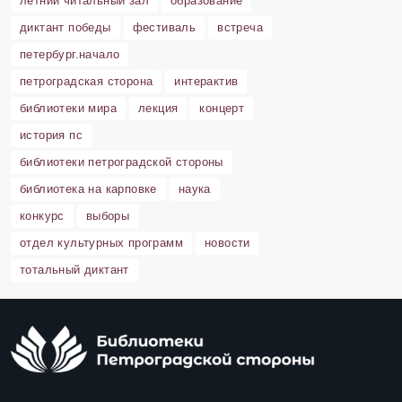
летний читальный зал
образование
диктант победы
фестиваль
встреча
петербург.начало
петроградская сторона
интерактив
библиотеки мира
лекция
концерт
история пс
библиотеки петроградской стороны
библиотека на карповке
наука
конкурс
выборы
отдел культурных программ
новости
тотальный диктант