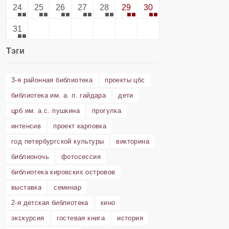
24
25
26
27
28
29
30
31
Тэги
3-я районная библиотека
проекты цбс
библиотека им. а. п. гайдара
дети
црб им. а.с. пушкина
прогулка
интенсив
проект карповка
год петербургской культуры
викторина
библионочь
фотосессия
библиотека кировских островов
выставка
семинар
2-я детская библиотека
кино
экскурсия
гостевая книга
история