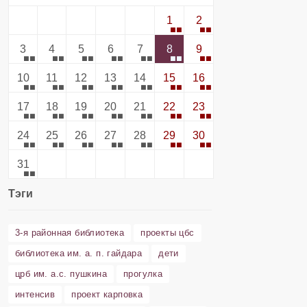
1
2
3
4
5
6
7
8
9
10
11
12
13
14
15
16
17
18
19
20
21
22
23
24
25
26
27
28
29
30
31
Тэги
3-я районная библиотека
проекты цбс
библиотека им. а. п. гайдара
дети
црб им. а.с. пушкина
прогулка
интенсив
проект карповка