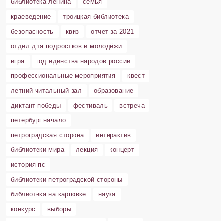
библиотека ленина
семья
краеведение
троицкая библиотека
безопасность
квиз
отчет за 2021
отдел для подростков и молодёжи
игра
год единства народов россии
профессиональные мероприятия
квест
летний читальный зал
образование
диктант победы
фестиваль
встреча
петербург.начало
петроградская сторона
интерактив
библиотеки мира
лекция
концерт
история пс
библиотеки петроградской стороны
библиотека на карповке
наука
конкурс
выборы