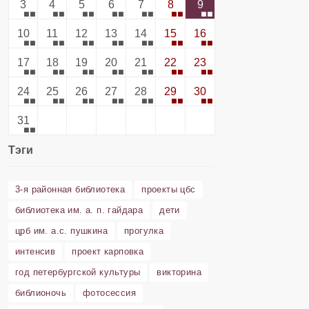
3
4
5
6
7
8
9
10
11
12
13
14
15
16
17
18
19
20
21
22
23
24
25
26
27
28
29
30
31
Тэги
3-я районная библиотека
проекты цбс
библиотека им. а. п. гайдара
дети
црб им. а.с. пушкина
прогулка
интенсив
проект карповка
год петербургской культуры
викторина
библионочь
фотосессия