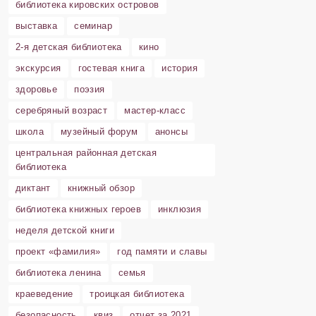
библиотека кировских островов
выставка
семинар
2-я детская библиотека
кино
экскурсия
гостевая книга
история
здоровье
поэзия
серебряный возраст
мастер-класс
школа
музейный форум
анонсы
центральная районная детская
библиотека
диктант
книжный обзор
библиотека книжных героев
инклюзия
неделя детской книги
проект «фамилия»
год памяти и славы
библиотека ленина
семья
краеведение
троицкая библиотека
безопасность
квиз
отчет за 2021