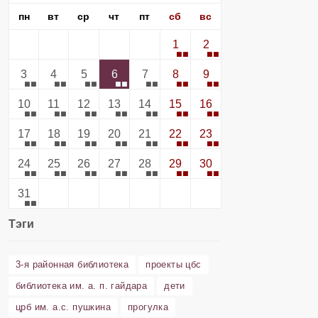
пн
вт
ср
чт
пт
сб
вс
1
2
3
4
5
6
7
8
9
10
11
12
13
14
15
16
17
18
19
20
21
22
23
24
25
26
27
28
29
30
31
Тэги
3-я районная библиотека
проекты цбс
библиотека им. а. п. гайдара
дети
црб им. а.с. пушкина
прогулка