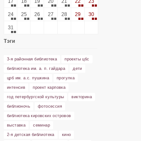
17
18
19
20
21
22
23
24
25
26
27
28
29
30
31
Тэги
3-я районная библиотека
проекты цбс
библиотека им. а. п. гайдара
дети
црб им. а.с. пушкина
прогулка
интенсив
проект карповка
год петербургской культуры
викторина
библионочь
фотосессия
библиотека кировских островов
выставка
семинар
2-я детская библиотека
кино