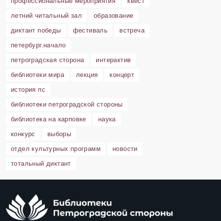
профессиональные мероприятия
квест
летний читальный зал
образование
диктант победы
фестиваль
встреча
петербург.начало
петроградская сторона
интерактив
библиотеки мира
лекция
концерт
история пс
библиотеки петроградской стороны
библиотека на карповке
наука
конкурс
выборы
отдел культурных программ
новости
тотальный диктант