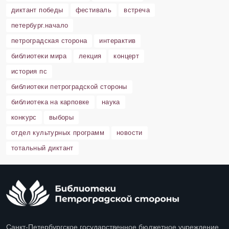
диктант победы
фестиваль
встреча
петербург.начало
петроградская сторона
интерактив
библиотеки мира
лекция
концерт
история пс
библиотеки петроградской стороны
библиотека на карповке
наука
конкурс
выборы
отдел культурных программ
новости
тотальный диктант
Санкт-Петербургское государственное бюджетное учреждение