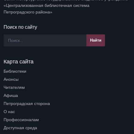
«Централизованная библиотечная система
Петроградского района»
Поиск по сайту
Карта сайта
Библиотеки
Open submenu (Библиотеки)
Анонсы
Читателям
Open submenu (Читателям)
Афиша
Петроградская сторона
Open submenu (Петроградская сторона)
О нас
Open submenu (О нас)
Профессионалам
Open submenu (Профессионалам)
Доступная среда
Open submenu (Доступная среда)