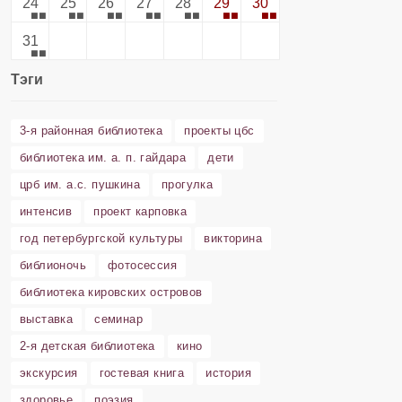
24
25
26
27
28
29
30
31
Тэги
3-я районная библиотека
проекты цбс
библиотека им. а. п. гайдара
дети
црб им. а.с. пушкина
прогулка
интенсив
проект карповка
год петербургской культуры
викторина
библионочь
фотосессия
библиотека кировских островов
выставка
семинар
2-я детская библиотека
кино
экскурсия
гостевая книга
история
здоровье
поэзия