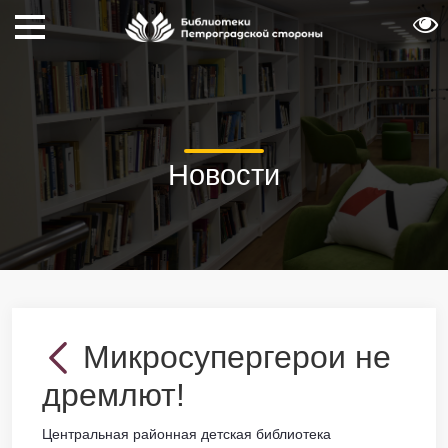
Новости
Микросупергерои не
дремлют!
Центральная районная детская библиотека