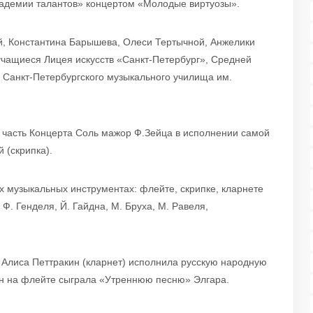
кадемии талантов» концертом «Молодые виртуозы».
, Константина Барышева, Олеси Тертычной, Анжелики
учащиеся Лицея искусств «Санкт-Петербург», Средней
Санкт-Петербургского музыкального училища им.
 часть Концерта Соль мажор Ф.Зейца в исполнении самой
 (скрипка).
 музыкальных инструментах: флейте, скрипке, кларнете
 Ф. Генделя, Й. Гайдна, М. Бруха, М. Равеля,
: Алиса Петтракин (кларнет) исполнила русскую народную
ин на флейте сыграла «Утреннюю песню» Элгара.