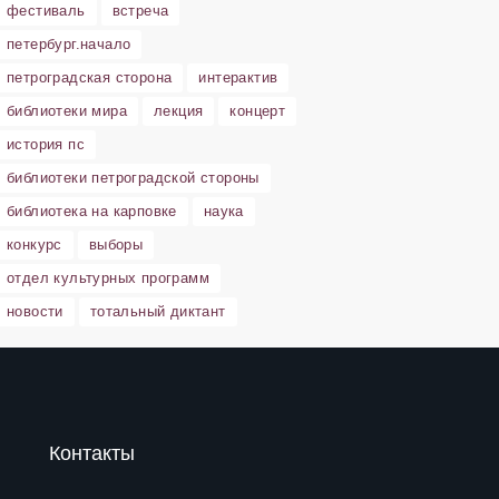
фестиваль
встреча
петербург.начало
петроградская сторона
интерактив
библиотеки мира
лекция
концерт
история пс
библиотеки петроградской стороны
библиотека на карповке
наука
конкурс
выборы
отдел культурных программ
новости
тотальный диктант
Контакты