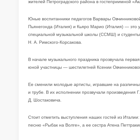
жителей Петроградского района в гостеприимной «А
Юные воспитанники педагогов Варвары Овчинниковой
Пьянегонда (Италия) и Кьяро Марио (Италия) — это 
специальной музыкальной школы (ССМШ) и студенты 
Н. А. Римского-Корсакова.
В начале музыкального праздника прозвучала первая
юной участницы — шестилетней Ксении Овчинниковой
Ее сменили молодые артисты, игравшие на различных
и трубе. В их исполнении прозвучали произведения Г.
Д. Шостаковича.
Стоит отметить выступления наших гостей из Италии
песню «Рыбак на Волге», а ее сестра Атена Петтрак