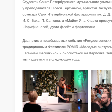
Студенты Санкт-Петербургского музыкального учили
у преподавателя Олеси Тертычной, артистки Заслуже
оркестра Санкт-Петербургской филармонии им. Д. Д.
И. С. Баха, П. Санкана, а «Майя» Яна Кларка прозв
Шарифьяновой, дуэта флейт и фортепиано.
Два ярких и незабываемых события «Рождественских
традиционным Фестиваля POMIR «Молодые виртуозы»
Евгенией Наливкиной и библиотекой на Карповке, те
мы надеемся и в следующем году.