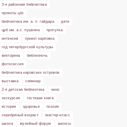
3-я районная библиотека
проекты цбс
библиотека им. а. п. гайдара
дети
црб им. а.с. пушкина
прогулка
интенсив
проект карповка
год петербургской культуры
викторина
библионочь
фотосессия
библиотека кировских островов
выставка
семинар
2-я детская библиотека
кино
экскурсия
гостевая книга
история
здоровье
поэзия
серебряный возраст
мастер-класс
школа
музейный форум
анонсы