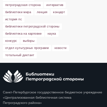
петроградская сторона
интерактив
библиотеки мира
лекция
концерт
история пс
библиотеки петроградской стороны
библиотека на карповке
наука
конкурс
выборы
отдел культурных программ
новости
тотальный диктант
Санкт-Петербургское государственное бюджетное учреждение
«Централизованная библиотечная система
Петроградского района»