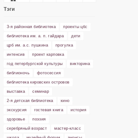
Тэги
3-я районная библиотека
проекты цбс
библиотека им. а. п. гайдара
дети
црб им. а.с. пушкина
прогулка
интенсив
проект карповка
год петербургской культуры
викторина
библионочь
фотосессия
библиотека кировских островов
выставка
семинар
2-я детская библиотека
кино
экскурсия
гостевая книга
история
здоровье
поэзия
серебряный возраст
мастер-класс
школа
музейный форум
анонсы