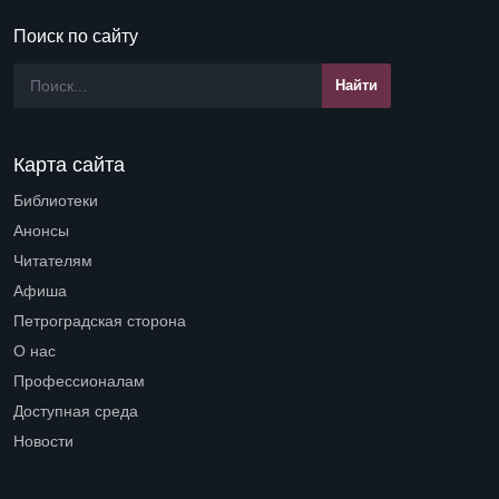
Поиск по сайту
Карта сайта
Библиотеки
Open submenu (Библиотеки)
Анонсы
Читателям
Open submenu (Читателям)
Афиша
Петроградская сторона
Open submenu (Петроградская сторона)
О нас
Open submenu (О нас)
Профессионалам
Open submenu (Профессионалам)
Доступная среда
Open submenu (Доступная среда)
Новости