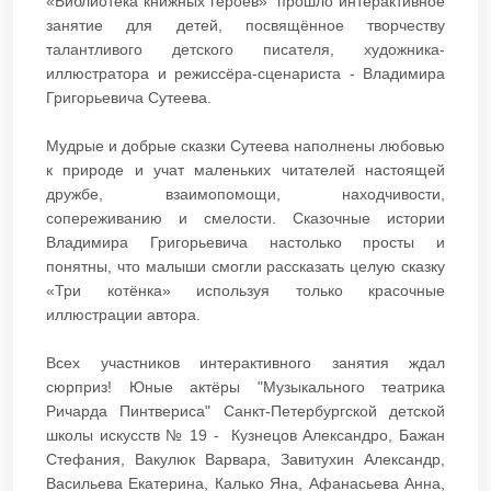
«Библиотека книжных героев» прошло интерактивное
занятие для детей, посвящённое творчеству
талантливого детского писателя, художника-
иллюстратора и режиссёра-сценариста - Владимира
Григорьевича Сутеева.
Мудрые и добрые сказки Сутеева наполнены любовью
к природе и учат маленьких читателей настоящей
дружбе, взаимопомощи, находчивости,
сопереживанию и смелости. Сказочные истории
Владимира Григорьевича настолько просты и
понятны, что малыши смогли рассказать целую сказку
«Три котёнка» используя только красочные
иллюстрации автора.
Всех участников интерактивного занятия ждал
сюрприз! Юные актёры "Музыкального театрика
Ричарда Пинтвериса" Санкт-Петербургской детской
школы искусств № 19 - Кузнецов Александро, Бажан
Стефания, Вакулюк Варвара, Завитухин Александр,
Васильева Екатерина, Калько Яна, Афанасьева Анна,