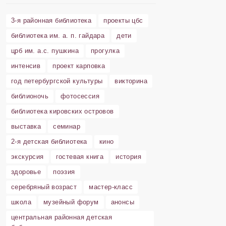
3-я районная библиотека
проекты цбс
библиотека им. а. п. гайдара
дети
црб им. а.с. пушкина
прогулка
интенсив
проект карповка
год петербургской культуры
викторина
библионочь
фотосессия
библиотека кировских островов
выставка
семинар
2-я детская библиотека
кино
экскурсия
гостевая книга
история
здоровье
поэзия
серебряный возраст
мастер-класс
школа
музейный форум
анонсы
центральная районная детская