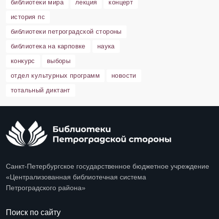
библиотеки мира
лекция
концерт
история пс
библиотеки петроградской стороны
библиотека на карповке
наука
конкурс
выборы
отдел культурных программ
новости
тотальный диктант
Санкт-Петербургское государственное бюджетное учреждение
«Централизованная библиотечная система
Петроградского района»
Поиск по сайту