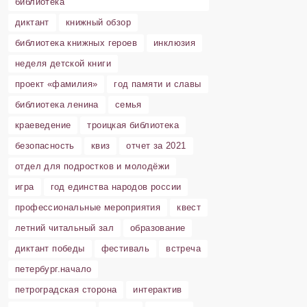
библиотека
диктант
книжный обзор
библиотека книжных героев
инклюзия
неделя детской книги
проект «фамилия»
год памяти и славы
библиотека ленина
семья
краеведение
троицкая библиотека
безопасность
квиз
отчет за 2021
отдел для подростков и молодёжи
игра
год единства народов россии
профессиональные мероприятия
квест
летний читальный зал
образование
диктант победы
фестиваль
встреча
петербург.начало
петроградская сторона
интерактив