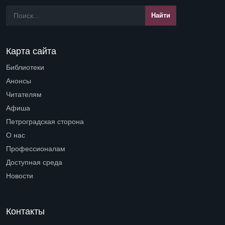
Карта сайта
Библиотеки
Open submenu (Библиотеки)
Анонсы
Читателям
Open submenu (Читателям)
Афиша
Петроградская сторона
Open submenu (Петроградская сторона)
О нас
Open submenu (О нас)
Профессионалам
Open submenu (Профессионалам)
Доступная среда
Open submenu (Доступная среда)
Новости
Контакты