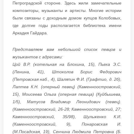
Петроградской стороне. Здесь жили замечательные
композиторы, музыканты и артисты. Многие истории
были связаны с доходным домом купцов Колобовых,
где долгие годы располагается библиотека имени
Аркадия Гайдара.
Представляем вам небольшой список певцов и
музыкантов с адресами:
Цой В.Р. (котельная на Блохина, 15), Пьеха Э.С.
(Ленина, 41), Штоколов Борис Федорович
(Петровская наб., 4), Шаляпин Ф.И. (Графтио, д. 2б),
Лаптев К.Н. (оперный певец) (Каменноостровский,
15), Моисеева Ольга (оперная певица) (Куйбышева,
1/5), Матусов Владимир Леонидович (певец).
(Каменноостровский, 26-28; Каменноостровский, 27;
Каменноостровский, 35/98), Шульженко К.И.
(Каменноостровский, 9), Понаровская И.
(М.Посадская, 19), Сенчина Людмила Петровна (Б.