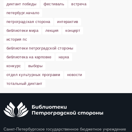
диктант победы
фестиваль
встреча
петербург.начало
петроградская сторона
интерактив
библиотеки мира
лекция
концерт
история пс
библиотеки петроградской стороны
библиотека на карповке
наука
конкурс
выборы
отдел культурных программ
новости
тотальный диктант
Санкт-Петербургское государственное бюджетное учреждение