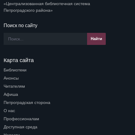
«Централизованная библиотечная система
Петроградского района»
Поиск по сайту
Карта сайта
Библиотеки
Open submenu (Библиотеки)
Анонсы
Читателям
Open submenu (Читателям)
Афиша
Петроградская сторона
Open submenu (Петроградская сторона)
О нас
Open submenu (О нас)
Профессионалам
Open submenu (Профессионалам)
Доступная среда
Open submenu (Доступная среда)