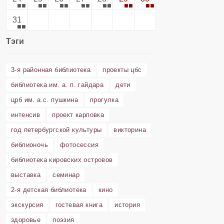
31
Тэги
3-я районная библиотека
проекты цбс
библиотека им. а. п. гайдара
дети
црб им. а.с. пушкина
прогулка
интенсив
проект карповка
год петербургской культуры
викторина
библионочь
фотосессия
библиотека кировских островов
выставка
семинар
2-я детская библиотека
кино
экскурсия
гостевая книга
история
здоровье
поэзия