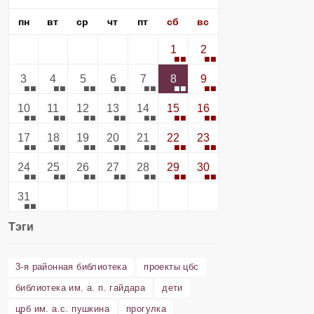
пн
вт
ср
чт
пт
сб
вс
1
2
3
4
5
6
7
8
9
10
11
12
13
14
15
16
17
18
19
20
21
22
23
24
25
26
27
28
29
30
31
Тэги
3-я районная библиотека
проекты цбс
библиотека им. а. п. гайдара
дети
црб им. а.с. пушкина
прогулка