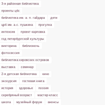
3-я районная библиотека
проекты цбс
библиотека им. а. п. гайдара
дети
црб им. а.с. пушкина
прогулка
интенсив
проект карповка
год петербургской культуры
викторина
библионочь
фотосессия
библиотека кировских островов
выставка
семинар
2-я детская библиотека
кино
экскурсия
гостевая книга
история
здоровье
поэзия
серебряный возраст
мастер-класс
школа
музейный форум
анонсы