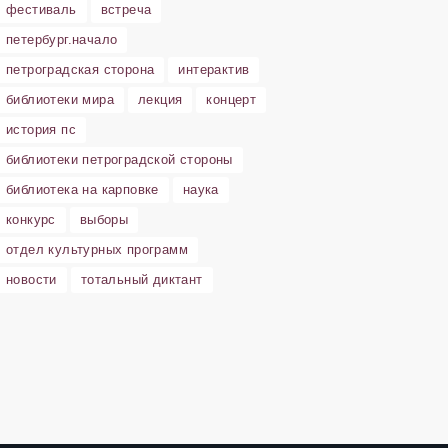
фестиваль
встреча
петербург.начало
петроградская сторона
интерактив
библиотеки мира
лекция
концерт
история пс
библиотеки петроградской стороны
библиотека на карповке
наука
конкурс
выборы
отдел культурных программ
новости
тотальный диктант