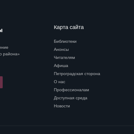
Карта сайта
Библиотеки
Open submenu (Библиотеки)
ение
Анонсы
о района»
Читателям
Open submenu (Читателям)
Афиша
Петроградская сторона
Open submenu (Петроградская сторона)
О нас
Open submenu (О нас)
Профессионалам
Open submenu (Профессионалам)
Доступная среда
Open submenu (Доступная среда)
Новости