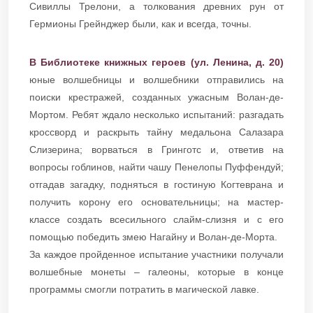
Сивиллы Трелони, а толкования древних рун от
Гермионы Грейнджер были, как и всегда, точны.
В Библиотеке книжных героев (ул. Ленина, д. 20)
юные волшебницы и волшебники отправились на
поиски крестражей, созданных ужасным Волан-де-
Мортом. Ребят ждало несколько испытаний: разгадать
кроссворд и раскрыть тайну медальона Салазара
Слизерина; ворваться в Гринготс и, ответив на
вопросы гоблинов, найти чашу Пенелопы Пуффендуй;
отгадав загадку, подняться в гостиную Когтеврана и
получить корону его основательницы; на мастер-
классе создать всесильного слайм-слизня и с его
помощью победить змею Нагайну и Волан-де-Морта.
​​​​​​​За каждое пройденное испытание участники получали
волшебные монеты – галеоны, которые в конце
программы смогли потратить в магической лавке.