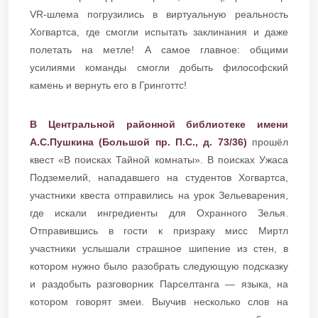
VR-шлема погрузились в виртуальную реальность
Хогвартса, где смогли испытать заклинания и даже
полетать на метле! А самое главное: общими
усилиями команды смогли добыть философский
камень и вернуть его в Гринготтс!
В Центральной районной библиотеке имени
А.С.Пушкина (Большой пр. П.С., д. 73/36)
прошёл
квест «В поисках Тайной комнаты». В поисках Ужаса
Подземелий, нападавшего на студентов Хогвартса,
участники квеста отправились на урок Зельеварения,
где искали ингредиенты для Охранного Зелья.
Отправившись в гости к призраку мисс Миртл
участники услышали страшное шипение из стен, в
котором нужно было разобрать следующую подсказку
и раздобыть разговорник Парселтанга — языка, на
котором говорят змеи. Выучив несколько слов на