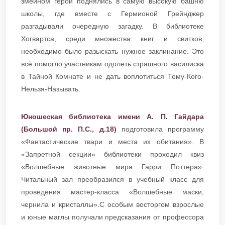
змеином герои поднялись в самую высокую башню
школы, где вместе с Гермионой Грейнджер
разгадывали очередную загадку. В библиотеке
Хогвартса, среди множества книг и свитков,
необходимо было разыскать нужное заклинание. Это
всё помогло участникам одолеть страшного василиска
в Тайной Комнате и не дать воплотиться Тому-Кого-
Нельзя-Называть.
Юношеская библиотека имени А. П. Гайдара
(Большой пр. П.С., д.18)
подготовила программу
«Фантастические твари и места их обитания». В
«Запретной секции» библиотеки проходил квиз
«Волшебные животные мира Гарри Поттера».
Читальный зал преобразился в учебный класс для
проведения мастер-класса «Волшебные маски,
чернила и кристаллы».С особым восторгом взрослые
и юные маглы получали предсказания от профессора