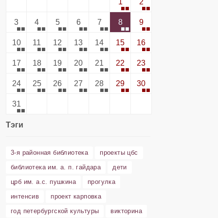
1
2
3
4
5
6
7
8
9
10
11
12
13
14
15
16
17
18
19
20
21
22
23
24
25
26
27
28
29
30
31
Тэги
3-я районная библиотека
проекты цбс
библиотека им. а. п. гайдара
дети
црб им. а.с. пушкина
прогулка
интенсив
проект карповка
год петербургской культуры
викторина