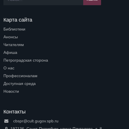
Карта сайта
Библиотеки
Open submenu (Библиотеки)
Анонсы
Читателям
Open submenu (Читателям)
Афиша
Петроградская сторона
Open submenu (Петроградская сторона)
О нас
Open submenu (О нас)
Профессионалам
Open submenu (Профессионалам)
Доступная среда
Open submenu (Доступная среда)
Новости
Контакты
cbspr@cult.gugov.spb.ru
197136, Санкт-Петербург, улица Плуталова, д. 8