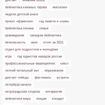
диктант
книжный обзор
библиотека книжных героев
инклюзия
неделя детской книги
проект «фамилия»
год памяти и славы
библиотека ленина
семья
краеведение
троицкая библиотека
безопасность
квиз
отчет за 2021
отдел для подростков и молодёжи
игра
год единства народов россии
профессиональные мероприятия
квест
летний читальный зал
образование
диктант победы
фестиваль
встреча
петербург.начало
петроградская сторона
интерактив
библиотеки мира
лекция
концерт