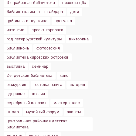
3-я районная библиотека
проекты цбс
библиотека им. а. п. гайдара
дети
црб им. а.с. пушкина
прогулка
интенсив
проект карповка
год петербургской культуры
викторина
библионочь
фотосессия
библиотека кировских островов
выставка
семинар
2-я детская библиотека
кино
экскурсия
гостевая книга
история
здоровье
поэзия
серебряный возраст
мастер-класс
школа
музейный форум
анонсы
центральная районная детская
библиотека