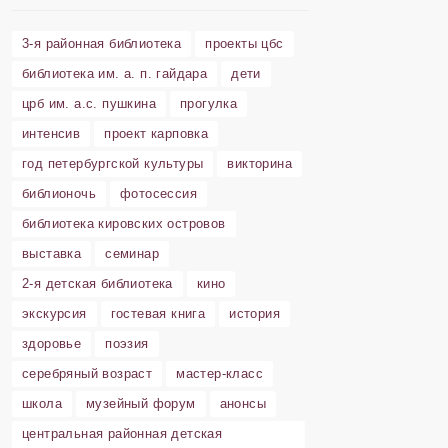
3-я районная библиотека
проекты цбс
библиотека им. а. п. гайдара
дети
црб им. а.с. пушкина
прогулка
интенсив
проект карповка
год петербургской культуры
викторина
библионочь
фотосессия
библиотека кировских островов
выставка
семинар
2-я детская библиотека
кино
экскурсия
гостевая книга
история
здоровье
поэзия
серебряный возраст
мастер-класс
школа
музейный форум
анонсы
центральная районная детская