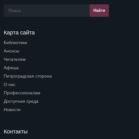
Карта сайта
Библиотеки
Open submenu (Библиотеки)
Анонсы
Читателям
Open submenu (Читателям)
Афиша
Петроградская сторона
Open submenu (Петроградская сторона)
О нас
Open submenu (О нас)
Профессионалам
Open submenu (Профессионалам)
Доступная среда
Open submenu (Доступная среда)
Новости
Контакты