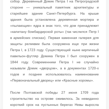
собор. Деревянный Домик Петра I на Петроградской
стороне — уникальный памятник архитектуры и
старейшее здание Санкт-Петербурга. На крыше
здания была установлена деревянная мортира и
«пылающие» ядра в знак того, что дом принадлежит
«капитану бомбардирской роты» (так числился Петр I
в армейских списках). Первая каменная галерея для
защиты реликвии была сооружена еще при жизни
Петра I, в 1723 году. Существующий ныне кирпичный
павильон-футляр Домика Петра I был сооружен в
1844 году. Современники Петра I не случайно
называли Домик «дворцом», а в документах 1720-х
годов и позднее использовалось наименование
«Первоначальный дворец» или «Красные хоромы».
После Полтавской победы 27 июня 1709 года
строительство на острове оживилось. За невиданно
короткий срок на пустынных берегах Невы выросла