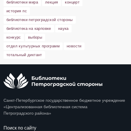
библиотеки мира
лекция
концерт
история пс
библиотеки петроградской стороны
библиотека на карповке
наука
конкурс
выборы
отдел культурных программ
новости
тотальный диктант
Санкт-Петербургское государственное бюджетное учреждение
«Централизованная библиотечная система
Петроградского района»
Поиск по сайту