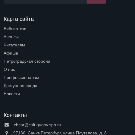
Карта сайта
Библиотеки
Open submenu (Библиотеки)
Анонсы
Читателям
Open submenu (Читателям)
Афиша
Петроградская сторона
Open submenu (Петроградская сторона)
О нас
Open submenu (О нас)
Профессионалам
Open submenu (Профессионалам)
Доступная среда
Open submenu (Доступная среда)
Новости
Контакты
cbspr@cult.gugov.spb.ru
197136, Санкт-Петербург, улица Плуталова, д. 8