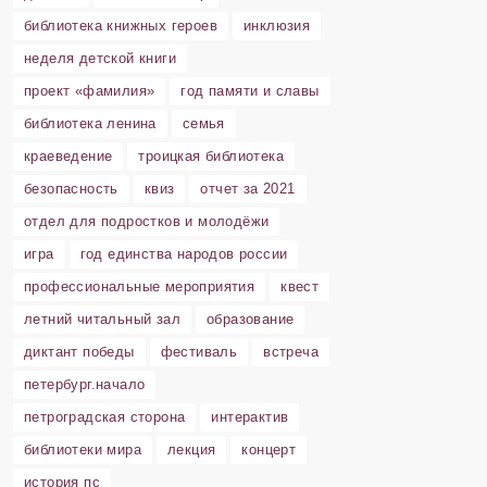
библиотека книжных героев
инклюзия
неделя детской книги
проект «фамилия»
год памяти и славы
библиотека ленина
семья
краеведение
троицкая библиотека
безопасность
квиз
отчет за 2021
отдел для подростков и молодёжи
игра
год единства народов россии
профессиональные мероприятия
квест
летний читальный зал
образование
диктант победы
фестиваль
встреча
петербург.начало
петроградская сторона
интерактив
библиотеки мира
лекция
концерт
история пс