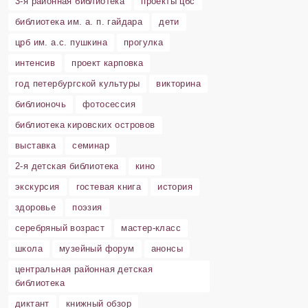
3-я районная библиотека
проекты цбс
библиотека им. а. п. гайдара
дети
црб им. а.с. пушкина
прогулка
интенсив
проект карповка
год петербургской культуры
викторина
библионочь
фотосессия
библиотека кировских островов
выставка
семинар
2-я детская библиотека
кино
экскурсия
гостевая книга
история
здоровье
поэзия
серебряный возраст
мастер-класс
школа
музейный форум
анонсы
центральная районная детская
библиотека
диктант
книжный обзор