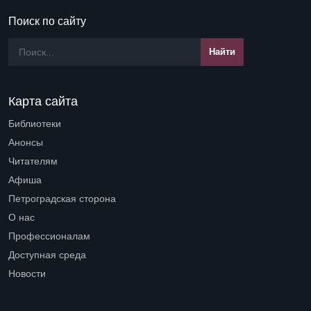
Поиск по сайту
Карта сайта
Библиотеки
Open submenu (Библиотеки)
Анонсы
Читателям
Open submenu (Читателям)
Афиша
Петроградская сторона
Open submenu (Петроградская сторона)
О нас
Open submenu (О нас)
Профессионалам
Open submenu (Профессионалам)
Доступная среда
Open submenu (Доступная среда)
Новости