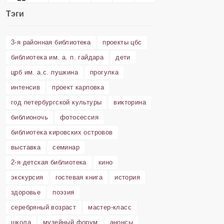
Тэги
3-я районная библиотека
проекты цбс
библиотека им. а. п. гайдара
дети
црб им. а.с. пушкина
прогулка
интенсив
проект карповка
год петербургской культуры
викторина
библионочь
фотосессия
библиотека кировских островов
выставка
семинар
2-я детская библиотека
кино
экскурсия
гостевая книга
история
здоровье
поэзия
серебряный возраст
мастер-класс
школа
музейный форум
анонсы