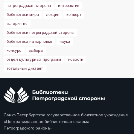
петроградская сторона
интерактив
библиотеки мира
лекция
концерт
история пс
библиотеки петроградской стороны
библиотека на карповке
наука
конкурс
выборы
отдел культурных программ
новости
тотальный диктант
Санкт-Петербургское государственное бюджетное учреждение
«Централизованная библиотечная система
Петроградского района»