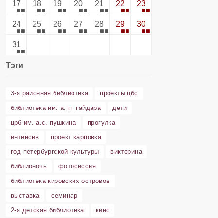
17
18
19
20
21
22
23
24
25
26
27
28
29
30
31
Тэги
3-я районная библиотека
проекты цбс
библиотека им. а. п. гайдара
дети
црб им. а.с. пушкина
прогулка
интенсив
проект карповка
год петербургской культуры
викторина
библионочь
фотосессия
библиотека кировских островов
выставка
семинар
2-я детская библиотека
кино