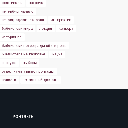
фестиваль
встреча
петербург.начало
петроградская сторона
интерактив
библиотеки мира
лекция
концерт
история пс
библиотеки петроградской стороны
библиотека на карповке
наука
конкурс
выборы
отдел культурных программ
новости
тотальный диктант
Контакты