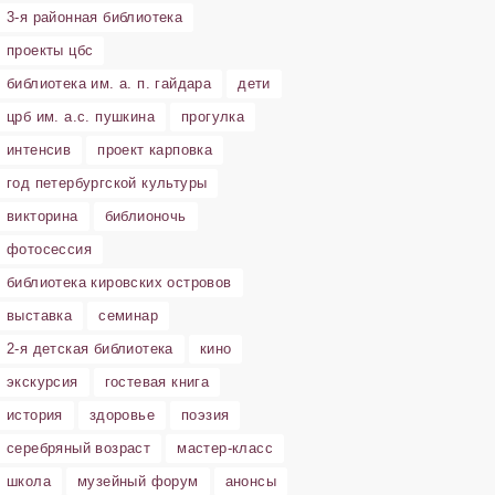
3-я районная библиотека
проекты цбс
библиотека им. а. п. гайдара
дети
црб им. а.с. пушкина
прогулка
интенсив
проект карповка
год петербургской культуры
викторина
библионочь
фотосессия
библиотека кировских островов
выставка
семинар
2-я детская библиотека
кино
экскурсия
гостевая книга
история
здоровье
поэзия
серебряный возраст
мастер-класс
школа
музейный форум
анонсы