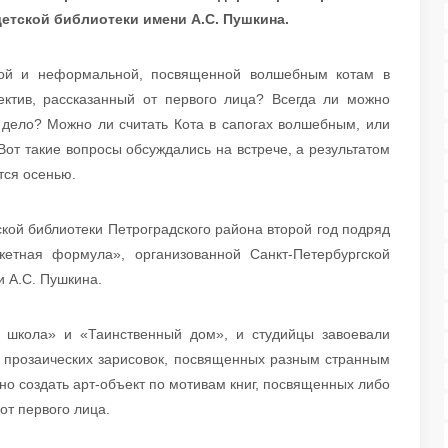
етской библиотеки имени А.С. Пушкина.
ьной и неформальной, посвященной волшебным котам в
тектив, рассказанный от первого лица? Всегда ли можно
т дело? Можно ли считать Кота в сапогах волшебным, или
 Вот такие вопросы обсуждались на встрече, а результатом
ится осенью.
кой библиотеки Петроградского района второй год подряд
жетная формула», организованной Санкт-Петербургской
 А.С. Пушкина.
 школа» и «Таинственный дом», и студийцы завоевали
 и прозаических зарисовок, посвященных разным странным
но создать арт-объект по мотивам книг, посвященных либо
первого лица.​​​