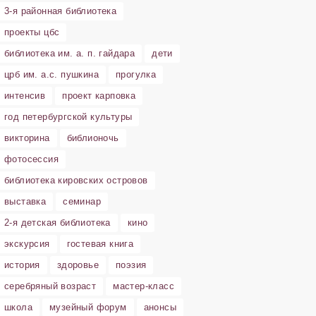
3-я районная библиотека
проекты цбс
библиотека им. а. п. гайдара
дети
црб им. а.с. пушкина
прогулка
интенсив
проект карповка
год петербургской культуры
викторина
библионочь
фотосессия
библиотека кировских островов
выставка
семинар
2-я детская библиотека
кино
экскурсия
гостевая книга
история
здоровье
поэзия
серебряный возраст
мастер-класс
школа
музейный форум
анонсы