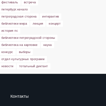
фестиваль
встреча
петербург.начало
петроградская сторона
интерактив
библиотеки мира
лекция
концерт
история пс
библиотеки петроградской стороны
библиотека на карповке
наука
конкурс
выборы
отдел культурных программ
новости
тотальный диктант
Контакты