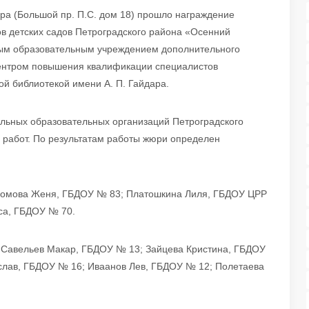
ра (Большой пр. П.С. дом 18) прошло награждение
ов детских садов Петроградского района «Осенний
ным образовательным учреждением дополнительного
Центром повышения квалификации специалистов
й библиотекой имени А. П. Гайдара.
ольных образовательных организаций Петроградского
 работ. По результатам работы жюри определен
ромова Женя, ГБДОУ № 83; Платошкина Лиля, ГБДОУ ЦРР
са, ГБДОУ № 70.
 Савельев Макар, ГБДОУ № 13; Зайцева Кристина, ГБДОУ
слав, ГБДОУ № 16; Иваанов Лев, ГБДОУ № 12; Полетаева