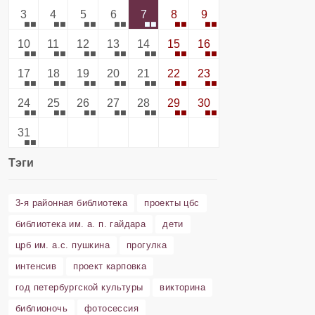
3
4
5
6
7
8
9
10
11
12
13
14
15
16
17
18
19
20
21
22
23
24
25
26
27
28
29
30
31
Тэги
3-я районная библиотека
проекты цбс
библиотека им. а. п. гайдара
дети
црб им. а.с. пушкина
прогулка
интенсив
проект карповка
год петербургской культуры
викторина
библионочь
фотосессия