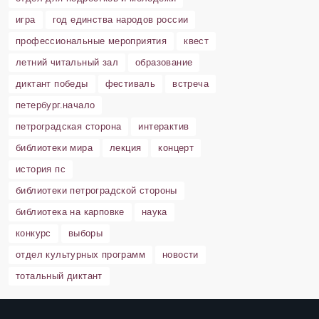
игра
год единства народов россии
профессиональные мероприятия
квест
летний читальный зал
образование
диктант победы
фестиваль
встреча
петербург.начало
петроградская сторона
интерактив
библиотеки мира
лекция
концерт
история пс
библиотеки петроградской стороны
библиотека на карповке
наука
конкурс
выборы
отдел культурных программ
новости
тотальный диктант