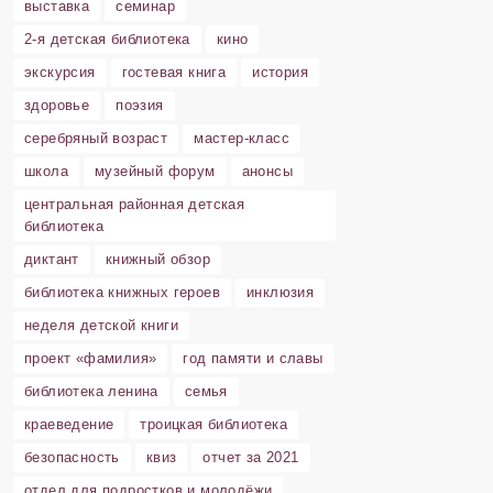
выставка
семинар
2-я детская библиотека
кино
экскурсия
гостевая книга
история
здоровье
поэзия
серебряный возраст
мастер-класс
школа
музейный форум
анонсы
центральная районная детская
библиотека
диктант
книжный обзор
библиотека книжных героев
инклюзия
неделя детской книги
проект «фамилия»
год памяти и славы
библиотека ленина
семья
краеведение
троицкая библиотека
безопасность
квиз
отчет за 2021
отдел для подростков и молодёжи