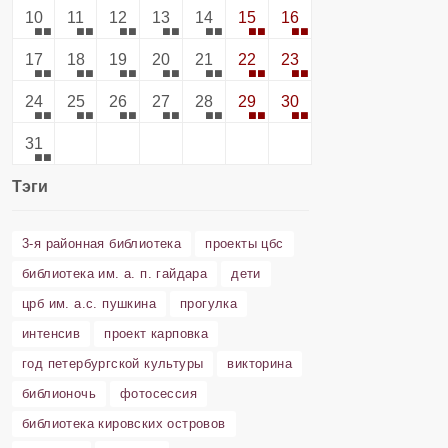
10
11
12
13
14
15
16
17
18
19
20
21
22
23
24
25
26
27
28
29
30
31
Тэги
3-я районная библиотека
проекты цбс
библиотека им. а. п. гайдара
дети
црб им. а.с. пушкина
прогулка
интенсив
проект карповка
год петербургской культуры
викторина
библионочь
фотосессия
библиотека кировских островов