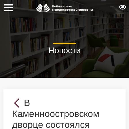
Новости
В
Каменноостровском
дворце состоялся