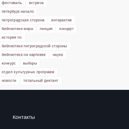
фестиваль
встреча
петербург.начало
петроградская сторона
интерактив
библиотеки мира
лекция
концерт
история пс
библиотеки петроградской стороны
библиотека на карповке
наука
конкурс
выборы
отдел культурных программ
новости
тотальный диктант
Контакты