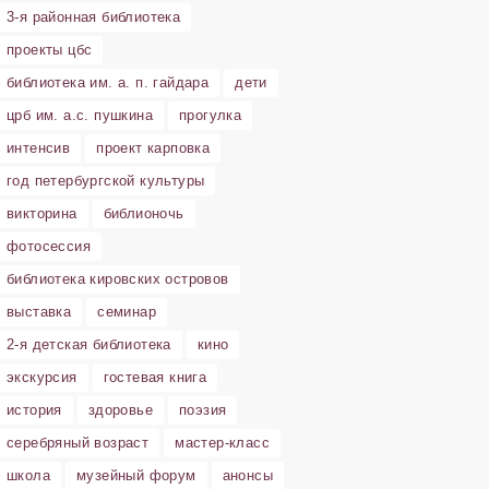
3-я районная библиотека
проекты цбс
библиотека им. а. п. гайдара
дети
црб им. а.с. пушкина
прогулка
интенсив
проект карповка
год петербургской культуры
викторина
библионочь
фотосессия
библиотека кировских островов
выставка
семинар
2-я детская библиотека
кино
экскурсия
гостевая книга
история
здоровье
поэзия
серебряный возраст
мастер-класс
школа
музейный форум
анонсы