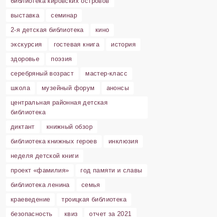
библиотека кировских островов
выставка
семинар
2-я детская библиотека
кино
экскурсия
гостевая книга
история
здоровье
поэзия
серебряный возраст
мастер-класс
школа
музейный форум
анонсы
центральная районная детская
библиотека
диктант
книжный обзор
библиотека книжных героев
инклюзия
неделя детской книги
проект «фамилия»
год памяти и славы
библиотека ленина
семья
краеведение
троицкая библиотека
безопасность
квиз
отчет за 2021