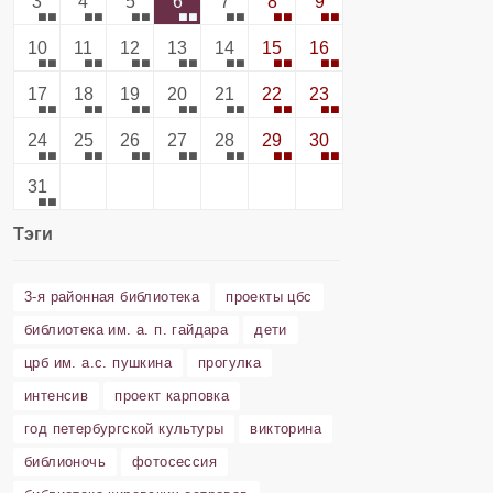
3
4
5
6
7
8
9
10
11
12
13
14
15
16
17
18
19
20
21
22
23
24
25
26
27
28
29
30
31
Тэги
3-я районная библиотека
проекты цбс
библиотека им. а. п. гайдара
дети
црб им. а.с. пушкина
прогулка
интенсив
проект карповка
год петербургской культуры
викторина
библионочь
фотосессия