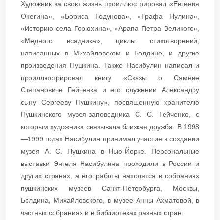
Художник за свою жизнь проиллюстрировал «Евгения
Онегина», «Бориса Годунова», «Графа Нулина»,
«Историю села Горюхина», «Арапа Петра Великого»,
«Медного всадника», циклы стихотворений,
написанных в Михайловском и Болдине, и другие
произведения Пушкина. Также Насибулин написал и
проиллюстрировал книгу «Сказы о Сямёне
Стяпановиче Гейченка и его служении Александру
сыну Сергееву Пушкину», посвященную хранителю
Пушкинского музея-заповедника С. С. Гейченко, с
которым художника связывала близкая дружба. В 1998
—1999 годах Насибулин принимал участие в создании
музея А. С. Пушкина в Нью-Йорке. Персональные
выставки Энгеля Насибулина проходили в России и
других странах, а его работы находятся в собраниях
пушкинских музеев Санкт-Петербурга, Москвы,
Болдина, Михайловского, в музее Анны Ахматовой, в
частных собраниях и в библиотеках разных стран.