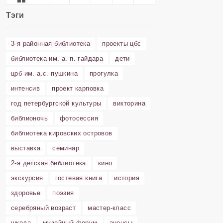
Тэги
3-я районная библиотека
проекты цбс
библиотека им. а. п. гайдара
дети
црб им. а.с. пушкина
прогулка
интенсив
проект карповка
год петербургской культуры
викторина
библионочь
фотосессия
библиотека кировских островов
выставка
семинар
2-я детская библиотека
кино
экскурсия
гостевая книга
история
здоровье
поэзия
серебряный возраст
мастер-класс
школа
музейный форум
анонсы