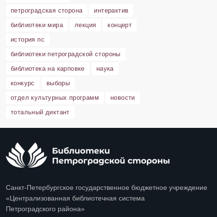
петроградская сторона
интерактив
библиотеки мира
лекция
концерт
история пс
библиотеки петроградской стороны
библиотека на карповке
наука
конкурс
выборы
отдел культурных программ
новости
тотальный диктант
Санкт-Петербургское государственное бюджетное учреждение
«Централизованная библиотечная система
Петроградского района»