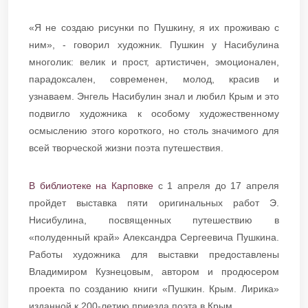
«Я не создаю рисунки по Пушкину, я их проживаю с
ним», - говорил художник. Пушкин у Насибулина
многолик: велик и прост, артистичен, эмоционален,
парадоксален, современен, молод, красив и
узнаваем. Энгель Насибулин знал и любил Крым и это
подвигло художника к особому художественному
осмыслению этого короткого, но столь значимого для
всей творческой жизни поэта путешествия.
В библиотеке на Карповке
с 1 апреля до 17 апреля
пройдет выставка пяти оригинальных работ Э.
Нисибулина, посвященных путешествию в
«полуденный край» Александра Сергеевича Пушкина.
Работы художника для выставки предоставлены
Владимиром Кузнецовым, автором и продюсером
проекта по созданию книги «Пушкин. Крым. Лирика»
изданной к 200-летию приезда поэта в Крым.