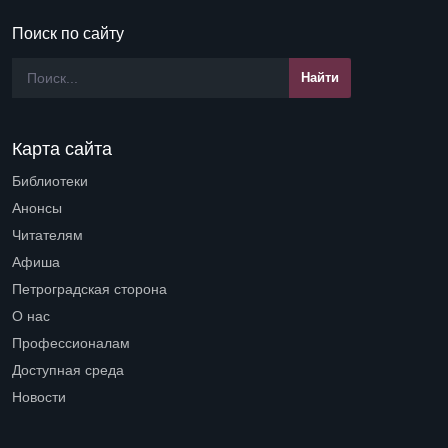
Поиск по сайту
Карта сайта
Библиотеки
Open submenu (Библиотеки)
Анонсы
Читателям
Open submenu (Читателям)
Афиша
Петроградская сторона
Open submenu (Петроградская сторона)
О нас
Open submenu (О нас)
Профессионалам
Open submenu (Профессионалам)
Доступная среда
Open submenu (Доступная среда)
Новости