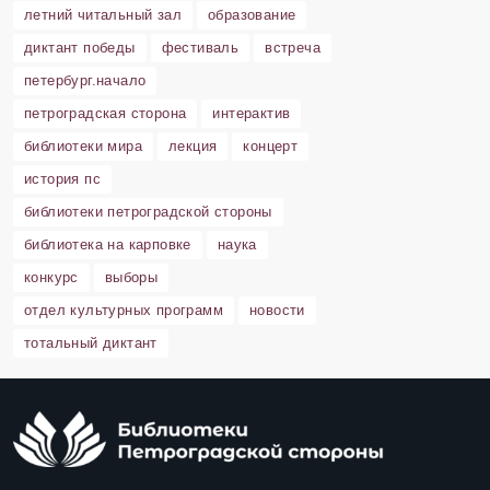
летний читальный зал
образование
диктант победы
фестиваль
встреча
петербург.начало
петроградская сторона
интерактив
библиотеки мира
лекция
концерт
история пс
библиотеки петроградской стороны
библиотека на карповке
наука
конкурс
выборы
отдел культурных программ
новости
тотальный диктант