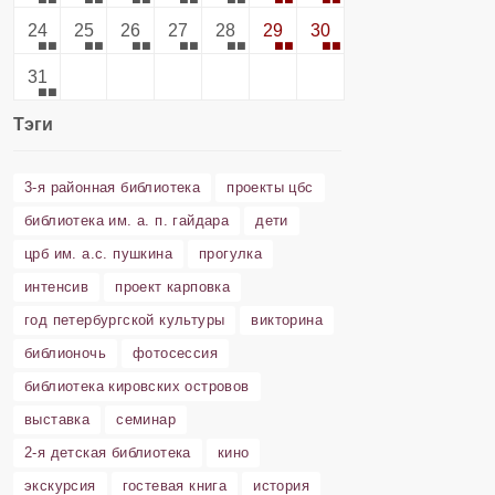
24
25
26
27
28
29
30
31
Тэги
3-я районная библиотека
проекты цбс
библиотека им. а. п. гайдара
дети
црб им. а.с. пушкина
прогулка
интенсив
проект карповка
год петербургской культуры
викторина
библионочь
фотосессия
библиотека кировских островов
выставка
семинар
2-я детская библиотека
кино
экскурсия
гостевая книга
история