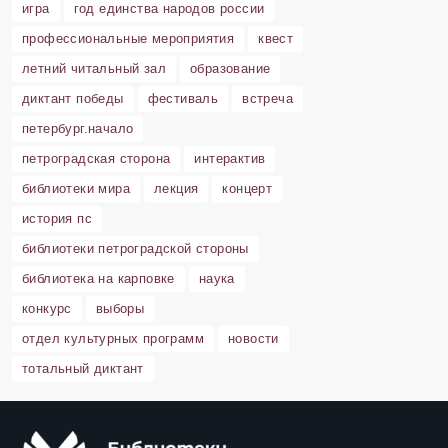
игра
год единства народов россии
профессиональные мероприятия
квест
летний читальный зал
образование
диктант победы
фестиваль
встреча
петербург.начало
петроградская сторона
интерактив
библиотеки мира
лекция
концерт
история пс
библиотеки петроградской стороны
библиотека на карповке
наука
конкурс
выборы
отдел культурных программ
новости
тотальный диктант