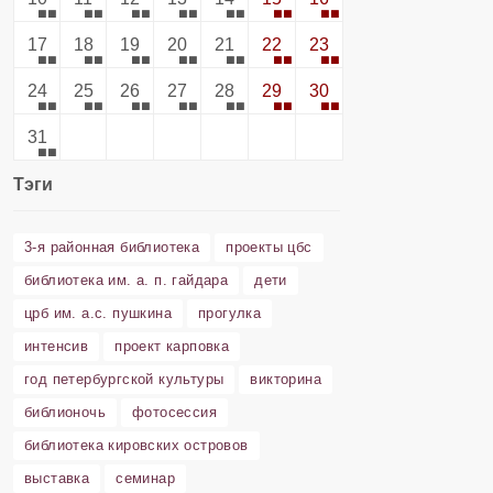
17
18
19
20
21
22
23
24
25
26
27
28
29
30
31
Тэги
3-я районная библиотека
проекты цбс
библиотека им. а. п. гайдара
дети
црб им. а.с. пушкина
прогулка
интенсив
проект карповка
год петербургской культуры
викторина
библионочь
фотосессия
библиотека кировских островов
выставка
семинар