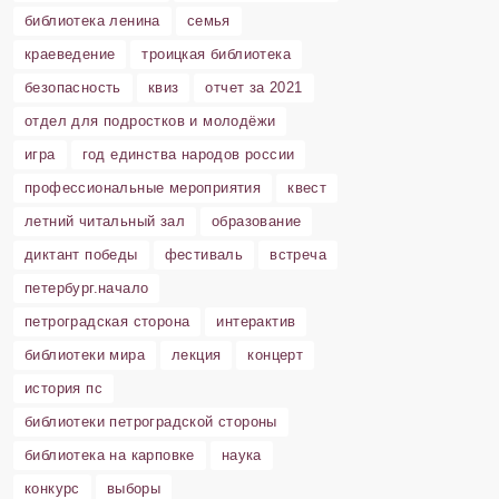
библиотека ленина
семья
краеведение
троицкая библиотека
безопасность
квиз
отчет за 2021
отдел для подростков и молодёжи
игра
год единства народов россии
профессиональные мероприятия
квест
летний читальный зал
образование
диктант победы
фестиваль
встреча
петербург.начало
петроградская сторона
интерактив
библиотеки мира
лекция
концерт
история пс
библиотеки петроградской стороны
библиотека на карповке
наука
конкурс
выборы