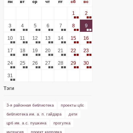
пн
вт
ср
чт
пт
сб
вс
1
2
3
4
5
6
7
8
9
10
11
12
13
14
15
16
17
18
19
20
21
22
23
24
25
26
27
28
29
30
31
Тэги
3-я районная библиотека
проекты цбс
библиотека им. а. п. гайдара
дети
црб им. а.с. пушкина
прогулка
интенсив
проект карповка