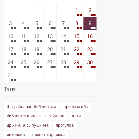
1
2
3
4
5
6
7
8
9
10
11
12
13
14
15
16
17
18
19
20
21
22
23
24
25
26
27
28
29
30
31
Тэги
3-я районная библиотека
проекты цбс
библиотека им. а. п. гайдара
дети
црб им. а.с. пушкина
прогулка
интенсив
проект карповка