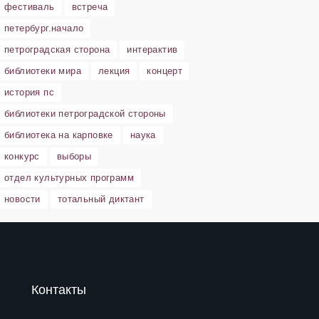
фестиваль
встреча
петербург.начало
петроградская сторона
интерактив
библиотеки мира
лекция
концерт
история пс
библиотеки петроградской стороны
библиотека на карповке
наука
конкурс
выборы
отдел культурных программ
новости
тотальный диктант
Контакты