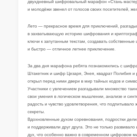
двухдневный шифровальный марафон «Стань мастеро
и молодёжи звенел от голосов своих посетителей, ж
Лето — прекрасное время для приключений, разгадыв
в захватывающую историю шифрования и криптографи
ключи к запутанным текстам, создавать собственные 
и быстро — отличное летнее приключение.
За два дня марафона ребята познакомились с шифра
Штакетник и шифр Цезаря, Энея, квадрат Полибия и
открыл перед ними двери в мир тайных кодов и симв
Участники с увлечением разгадывали множество таин
свои умения в логическом мышлении, анализе и си
радость и чувство удовлетворения, что подпитывало 
секреты.
Вдохновленные духом соревнования, подростки дел
и поддерживали друг друга. Это не только развивало
дух, что особенно важно в современном цифровом ми