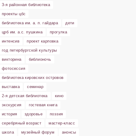
3-я районная библиотека
проекты цбс
библиотека им. а. п. гайдара
дети
црб им. а.с. пушкина
прогулка
интенсив
проект карповка
год петербургской культуры
викторина
библионочь
фотосессия
библиотека кировских островов
выставка
семинар
2-я детская библиотека
кино
экскурсия
гостевая книга
история
здоровье
поэзия
серебряный возраст
мастер-класс
школа
музейный форум
анонсы