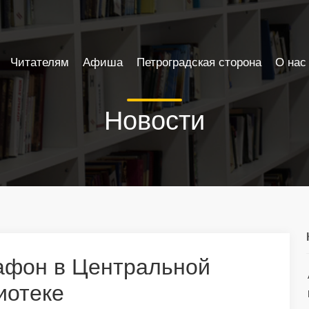
Читателям
Афиша
Петроградская сторона
О нас
Новости
фон в Центральной
иотеке