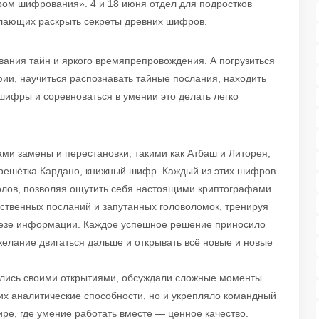
м шифрования». 4 и 18 июня отдел для подростков
елающих раскрыть секреты древних шифров.
ания тайн и яркого времяпрепровождения. А погрузиться
и, научиться распознавать тайные послания, находить
шифры и соревноваться в умении это делать легко
ми замены и перестановки, такими как Атбаш и Литорея,
 решётка Кардано, книжный шифр. Каждый из этих шифров
олов, позволяя ощутить себя настоящими криптографами.
ственных посланий и запутанных головоломок, тренируя
нтезе информации. Каждое успешное решение приносило
желание двигаться дальше и открывать всё новые и новые
ились своими открытиями, обсуждали сложные моменты
 их аналитические способности, но и укрепляло командный
ре, где умение работать вместе — ценное качество.