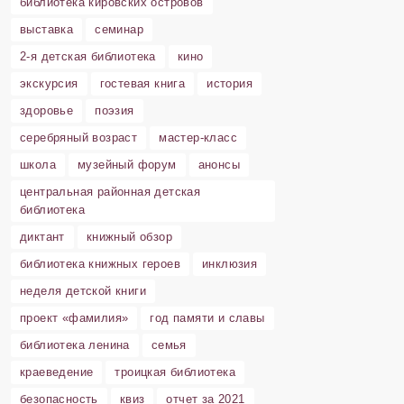
библиотека кировских островов
выставка
семинар
2-я детская библиотека
кино
экскурсия
гостевая книга
история
здоровье
поэзия
серебряный возраст
мастер-класс
школа
музейный форум
анонсы
центральная районная детская
библиотека
диктант
книжный обзор
библиотека книжных героев
инклюзия
неделя детской книги
проект «фамилия»
год памяти и славы
библиотека ленина
семья
краеведение
троицкая библиотека
безопасность
квиз
отчет за 2021