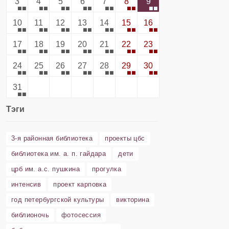
3
4
5
6
7
8
9
10
11
12
13
14
15
16
17
18
19
20
21
22
23
24
25
26
27
28
29
30
31
Тэги
3-я районная библиотека
проекты цбс
библиотека им. а. п. гайдара
дети
црб им. а.с. пушкина
прогулка
интенсив
проект карповка
год петербургской культуры
викторина
библионочь
фотосессия