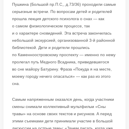
Пушкина (Большой пр.П.С,, д.73/36) проходили самые
серьезные встречи. По вопросам детей и родителей
прошла лекция детского психолога о снах — как
о самом физиологическом процессе, так
и о характере сновидений. Эта встреча закончилась
небольшой экскурсией, организованной 3-й районной
библиотекой. Дети и родители прошлись
по Каменноостровскому проспекту — именно по нему
пролегал путь Медного Всадника, привидевшегося
во сне майору Батурину. Фраза «Покуда я на месте,
моему городу нечего опасаться» — как раз из этого
сна.
Самым напряженным оказался день, когда участники
смены снимали коллективный мультфильм «Сны
травы» на основе своих текстов и рисунков. А перед
этими съемками дети принимали участие в большой
дискуссии на острые темы: «Зачем писать, когда уже