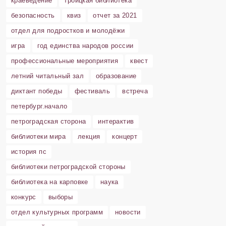
краеведение
троицкая библиотека
безопасность
квиз
отчет за 2021
отдел для подростков и молодёжи
игра
год единства народов россии
профессиональные мероприятия
квест
летний читальный зал
образование
диктант победы
фестиваль
встреча
петербург.начало
петроградская сторона
интерактив
библиотеки мира
лекция
концерт
история пс
библиотеки петроградской стороны
библиотека на карповке
наука
конкурс
выборы
отдел культурных программ
новости