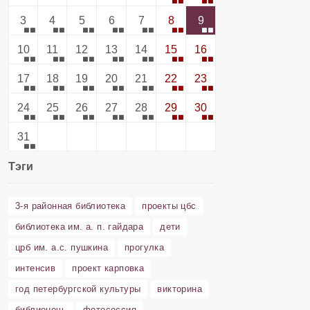
3
4
5
6
7
8
9
10
11
12
13
14
15
16
17
18
19
20
21
22
23
24
25
26
27
28
29
30
31
Тэги
3-я районная библиотека
проекты цбс
библиотека им. а. п. гайдара
дети
црб им. а.с. пушкина
прогулка
интенсив
проект карповка
год петербургской культуры
викторина
библионочь
фотосессия