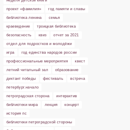
неделя детской книги
проект «фамилия»
год памяти и славы
библиотека ленина
семья
краеведение
троицкая библиотека
безопасность
квиз
отчет за 2021
отдел для подростков и молодёжи
игра
год единства народов россии
профессиональные мероприятия
квест
летний читальный зал
образование
диктант победы
фестиваль
встреча
петербург.начало
петроградская сторона
интерактив
библиотеки мира
лекция
концерт
история пс
библиотеки петроградской стороны