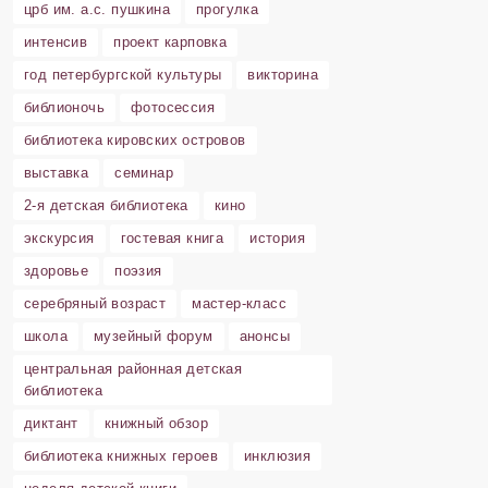
црб им. а.с. пушкина
прогулка
интенсив
проект карповка
год петербургской культуры
викторина
библионочь
фотосессия
библиотека кировских островов
выставка
семинар
2-я детская библиотека
кино
экскурсия
гостевая книга
история
здоровье
поэзия
серебряный возраст
мастер-класс
школа
музейный форум
анонсы
центральная районная детская
библиотека
диктант
книжный обзор
библиотека книжных героев
инклюзия