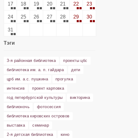
17
18
19
20
21
22
23
24
25
26
27
28
29
30
31
Тэги
3-я районная библиотека
проекты цбс
библиотека им. а. п. гайдара
дети
црб им. а.с. пушкина
прогулка
интенсив
проект карповка
год петербургской культуры
викторина
библионочь
фотосессия
библиотека кировских островов
выставка
семинар
2-я детская библиотека
кино