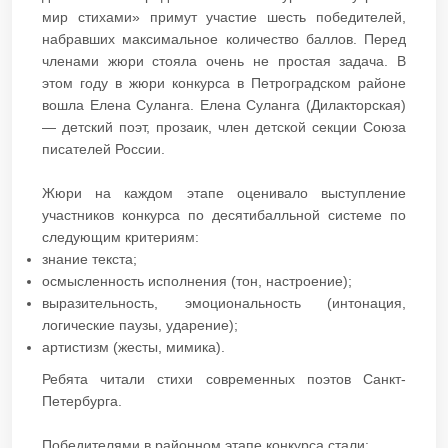
мир стихами» примут участие шесть победителей,
набравших максимальное количество баллов. Перед
членами жюри стояла очень не простая задача. В
этом году в жюри конкурса в Петроградском районе
вошла Елена Суланга. Елена Суланга (Дилакторская)
— детский поэт, прозаик, член детской секции Союза
писателей России.
Жюри на каждом этапе оценивало выступление
участников конкурса по десятибалльной системе по
следующим критериям:
знание текста;
осмысленность исполнения (тон, настроение);
выразительность, эмоциональность (интонация,
логические паузы, ударение);
артистизм (жесты, мимика).
Ребята читали стихи современных поэтов Санкт-
Петербурга.
Победителями в районном этапе конкурса стали: