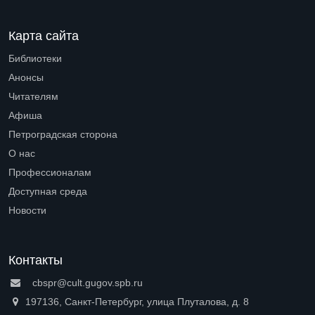
Карта сайта
Библиотеки
Open submenu (Библиотеки)
Анонсы
Читателям
Open submenu (Читателям)
Афиша
Петроградская сторона
Open submenu (Петроградская сторона)
О нас
Open submenu (О нас)
Профессионалам
Open submenu (Профессионалам)
Доступная среда
Open submenu (Доступная среда)
Новости
Контакты
cbspr@cult.gugov.spb.ru
197136, Санкт-Петербург, улица Плуталова, д. 8