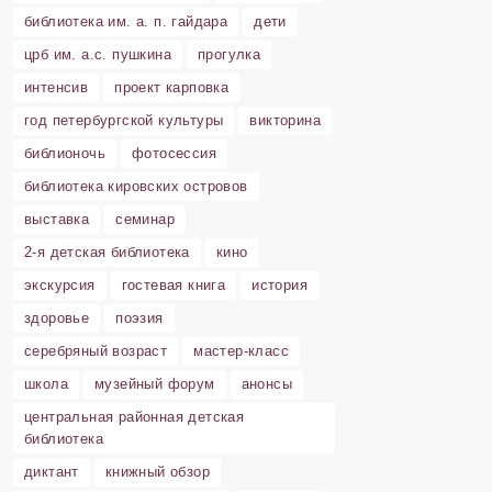
библиотека им. а. п. гайдара
дети
црб им. а.с. пушкина
прогулка
интенсив
проект карповка
год петербургской культуры
викторина
библионочь
фотосессия
библиотека кировских островов
выставка
семинар
2-я детская библиотека
кино
экскурсия
гостевая книга
история
здоровье
поэзия
серебряный возраст
мастер-класс
школа
музейный форум
анонсы
центральная районная детская
библиотека
диктант
книжный обзор