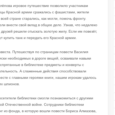
лёпова игровое путешествие позволило участникам
ойцы Красной армии сражались с фашистами, жители
всей стране старались, как могли, помочь фронту.
ли внести свой вклад в общее дело. Узнав, что недалеко
 друзей решили отыскать золотую жилу. Если им повезёт,
т купить танк и передать его Красной армии.
 квеста. Путешествуя по страницам повести Василия
писки необходимых в дороге вещей, осваивали навыки
спрятанные в библиотеке предметы и конверты с
тельность. А слаженные действия способствовали
есте с главными героями книги, нашим игрокам удалось
их шпионов.
осетители библиотеки смогли познакомиться с другими
ой Отечественной войне. Сотрудники библиотеки
иг из фонда, в которую вошли повести Бориса Алмазова,