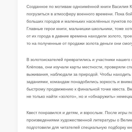
Созданное по мотивам одноимённой книги Василия К
погрузиться в атмосферу военного времени. Пока б
больших городов и маленьких населённых пунктов по 
Главные герои книги, мальчишки-школьники, тоже хоте
от их города в давние времена находили золото, трое
то на полученные от продажи золота деньги они смогу
В золотоискателей превратились и участники нашего
Клёпова, они изучали карты местности, проверяли с
выживания, наблюдали за природой. Чтобы находить 
заданиями, командам понадобились зоркость и внима
быстрому продвижению к финальной точке квеста. Вм
не только найти «золото», но и «обнаружить» немецк
Квест понравился и детям, и взрослым. После игры п
произведениями художественной литературы о Велик
подготовили для читателей специальную подборку кн