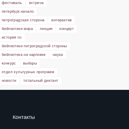
фестиваль
встреча
петербург.начало
петроградская сторона
интерактив
библиотеки мира
лекция
концерт
история пс
библиотеки петроградской стороны
библиотека на карповке
наука
конкурс
выборы
отдел культурных программ
новости
тотальный диктант
Контакты