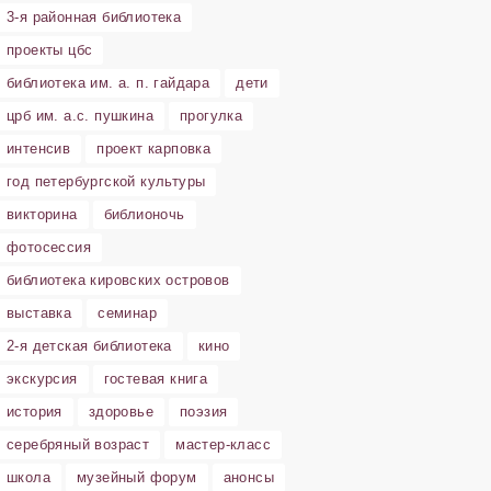
3-я районная библиотека
проекты цбс
библиотека им. а. п. гайдара
дети
црб им. а.с. пушкина
прогулка
интенсив
проект карповка
год петербургской культуры
викторина
библионочь
фотосессия
библиотека кировских островов
выставка
семинар
2-я детская библиотека
кино
экскурсия
гостевая книга
история
здоровье
поэзия
серебряный возраст
мастер-класс
школа
музейный форум
анонсы