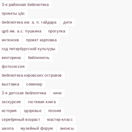
3-я районная библиотека
проекты цбс
библиотека им. а. п. гайдара
дети
црб им. а.с. пушкина
прогулка
интенсив
проект карповка
год петербургской культуры
викторина
библионочь
фотосессия
библиотека кировских островов
выставка
семинар
2-я детская библиотека
кино
экскурсия
гостевая книга
история
здоровье
поэзия
серебряный возраст
мастер-класс
школа
музейный форум
анонсы