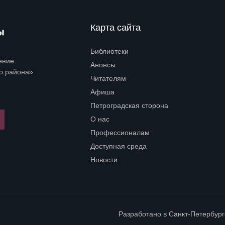
Карта сайта
Библиотеки
Open submenu (Библиотеки)
ение
Анонсы
о района»
Читателям
Open submenu (Читателям)
Афиша
Петроградская сторона
Open submenu (Петроградская сторона)
О нас
Open submenu (О нас)
Профессионалам
Open submenu (Профессионалам)
Доступная среда
Open submenu (Доступная среда)
Новости
Разработано в
Санкт-Петербур