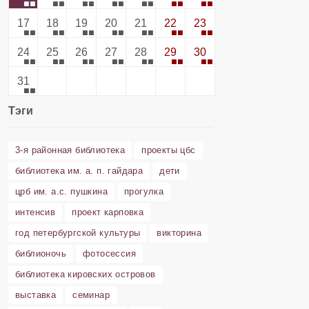
17
18
19
20
21
22
23
24
25
26
27
28
29
30
31
Тэги
3-я районная библиотека
проекты цбс
библиотека им. а. п. гайдара
дети
црб им. а.с. пушкина
прогулка
интенсив
проект карповка
год петербургской культуры
викторина
библионочь
фотосессия
библиотека кировских островов
выставка
семинар