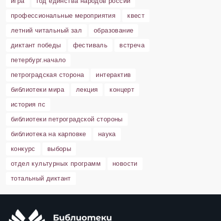
игра
год единства народов россии
профессиональные мероприятия
квест
летний читальный зал
образование
диктант победы
фестиваль
встреча
петербург.начало
петроградская сторона
интерактив
библиотеки мира
лекция
концерт
история пс
библиотеки петроградской стороны
библиотека на карповке
наука
конкурс
выборы
отдел культурных программ
новости
тотальный диктант