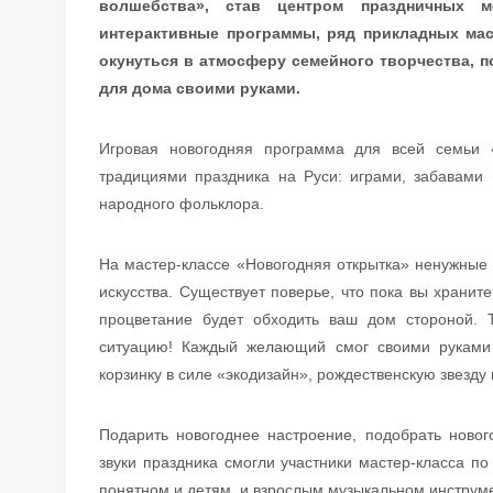
волшебства», став центром праздничных 
интерактивные программы, ряд прикладных мас
окунуться в атмосферу семейного творчества, 
для дома своими руками.
Игровая новогодняя программа для всей семьи «
традициями праздника на Руси: играми, забавами
народного фольклора.
На мастер-классе «Новогодняя открытка» ненужные
искусства. Существует поверье, что пока вы хранит
процветание будет обходить ваш дом стороной.
ситуацию! Каждый желающий смог своими руками
корзинку в силе «экодизайн», рождественскую звезду
Подарить новогоднее настроение, подобрать нов
звуки праздника смогли участники мастер-класса п
понятном и детям, и взрослым музыкальном инструм