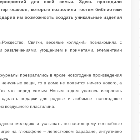
мероприятий для всей семьи. Здесь проходили
тер-классов, которые позволили гостям библиотеки
подарив им возможность создать уникальные изделия
Рождество, Святки, веселые колядки!» познакомила с
 и развлечениями, угощением и приметами, элементами
 журналы превратились в яркие новогодние произведения
е ненужные вещи, то в доме не появится ничего нового, а
 Так что перед самым Новым годом удалось исправить
 сделать подарки для родных и любимых: новогоднюю
 из воздушного пластилина.
огоднюю мелодию и услышать по-настоящему волшебные
о игре на глюкофоне – лепестковом барабане, интуитивно
енте.