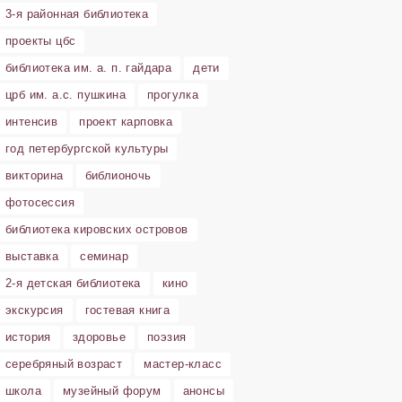
3-я районная библиотека
проекты цбс
библиотека им. а. п. гайдара
дети
црб им. а.с. пушкина
прогулка
интенсив
проект карповка
год петербургской культуры
викторина
библионочь
фотосессия
библиотека кировских островов
выставка
семинар
2-я детская библиотека
кино
экскурсия
гостевая книга
история
здоровье
поэзия
серебряный возраст
мастер-класс
школа
музейный форум
анонсы