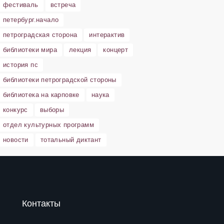
фестиваль
встреча
петербург.начало
петроградская сторона
интерактив
библиотеки мира
лекция
концерт
история пс
библиотеки петроградской стороны
библиотека на карповке
наука
конкурс
выборы
отдел культурных программ
новости
тотальный диктант
Контакты