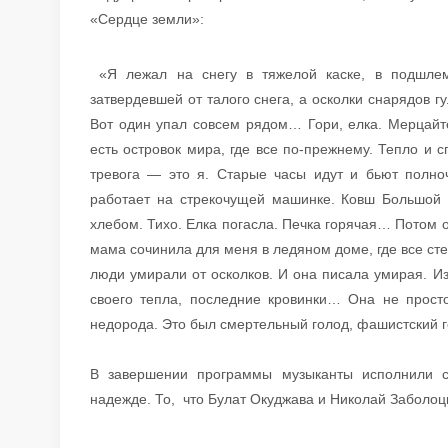
«Сердце земли»:
«Я лежал на снегу в тяжелой каске, в подшле
затвердевшей от талого снега, а осколки снарядов 
Вот один упал совсем рядом… Гори, елка. Мерцайт
есть островок мира, где все по-прежнему. Тепло и 
тревога — это я. Старые часы идут и бьют полноч
работает на стрекочущей машинке. Ковш Большой 
хлебом. Тихо. Елка погасла. Печка горячая… Потом 
мама сочинила для меня в ледяном доме, где все ст
люди умирали от осколков. И она писала умирая. И
своего тепла, последние кровинки… Она не прост
недорода. Это был смертельный голод, фашистский го
В завершении программы музыканты исполнили с
надежде. То, что Булат Окуджава и Николай Заболоц