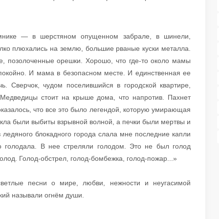
мнике — в шерстяном опущенном забрале, в шинели,
гулко плюхались на землю, большие рваные куски металла.
е, позолоченные орешки. Хорошо, что где-то около мамы
спокойно. И мама в безопасном месте. И единственная ее
ь. Сверчок, чудом поселившийся в городской квартире,
Медведицы стоит на крыше дома, что напротив. Пахнет
оказалось, что все это было легендой, которую умирающая
екла были выбиты взрывной волной, а печки были мертвы и
з ледяного блокадного города слала мне последние капли
о голодала. В нее стреляли голодом. Это не был голод
лод. Голод-обстрел, голод-бомбежка, голод-пожар...»
ветлые песни о мире, любви, нежности и неугасимой
кий называли огнём души.