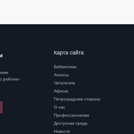
Карта сайта
Библиотеки
Open submenu (Библиотеки)
ение
Анонсы
о района»
Читателям
Open submenu (Читателям)
Афиша
Петроградская сторона
Open submenu (Петроградская сторона)
О нас
Open submenu (О нас)
Профессионалам
Open submenu (Профессионалам)
Доступная среда
Open submenu (Доступная среда)
Новости