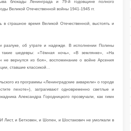
ыва блокады Ленинграда и 79-й годовщине полного
оды Великой Отечественной войны 1941-1945 гг.
ь в страшное время Великой Отечественной, выстоять и
и разлуке, об утрате и надежде. В исполнении Полины
такие шедевры: «Тёмная ночь», «В землянке», «На
н не вернулся из боя», воспоминание о войне Арсения
иции, ставшие классикой…
льского из программы «Ленинградские акварели» о городе
остите пехоте»), затрагивают одновременно светлые и
кадника Александра Городницкого прозвучали, как гимн
 Лист, и Бетховен, и Шопен, и Шостакович не умолкали в