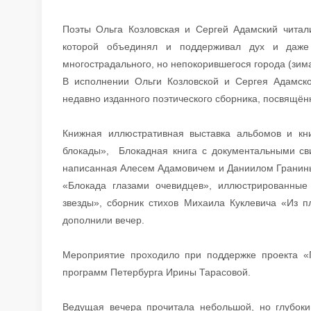
Поэты Ольга Козловская и Сергей Адамский читал
которой объединял и поддерживал дух и даже
многострадального, но непокорившегося города (зима 
В исполнении Ольги Козловской и Сергея Адамско
недавно изданного поэтического сборника, посвящён
Книжная иллюстративная выставка альбомов и кн
блокады», Блокадная книга с документальными св
написанная Алесем Адамовичем и Даниилом Гранины
«Блокада глазами очевидцев», иллюстрированные
звезды», сборник стихов Михаила Куклевича «Из п
дополнили вечер.
Мероприятие проходило при поддержке проекта «П
программ Петербурга Ирины Тарасовой.
Ведущая вечера прочитала небольшой, но глубок