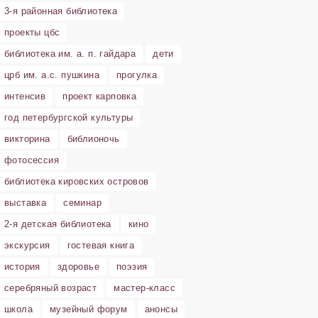
3-я районная библиотека
проекты цбс
библиотека им. а. п. гайдара
дети
црб им. а.с. пушкина
прогулка
интенсив
проект карповка
год петербургской культуры
викторина
библионочь
фотосессия
библиотека кировских островов
выставка
семинар
2-я детская библиотека
кино
экскурсия
гостевая книга
история
здоровье
поэзия
серебряный возраст
мастер-класс
школа
музейный форум
анонсы