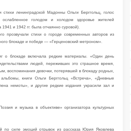
и стихи ленинградской Мадонны Ольги Берггольц, голос
 ослабленное голодом и холодом здоровье жителей
1941 и 1942 гг. была отчаянно суровой).
го прозвучали стихи о городе современных авторов из
ного блокаде и победе — «Герценовский метроном».
иг о блокаде включала редкие материалы. «Один день
идетельствами людей, переживших это страшное время,
м, воспоминания девочки, потерявшей в блокаду родных,
 альбомы, книги Ольги Берггольц «Встреча», «Дневные
лена немоты», и другие редкие издания украсили зал и
оэзия и музыка в объективе» организатора культурных
ий по силе эмоций отрывок из рассказа Юрия Яковлева