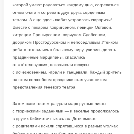
которой умеют радоваться каждому дню, согреваться
огнем очага и согревать друг друга сердечным
теплом. А еще здесь любят устраивать сюрпризы!
Вместе с пекарем Ковригсеном, певицей Октавой,
хитрецом Пронырсеном, ворчуном Сдобсеном,
добряком Простодурсеном и непоседливым Утенком
ребята готовились к большому пиру, учились делать
праздничные марципаны, спасались
от «тётеловушки», показывали фокусы
с исчезновением, играли и танцевали. Каждый зритель
на этом волшебном празднике стал участником
представления теневого театра.
Затем всем гостям раздали маршрутные листы
с творческими заданиями — и веселье продолжилось
в других библиотечных залах. Дети вместе
с родителями искали спрятавшихся в разных уголках
библиотеки героев и выбирали для каждого из них