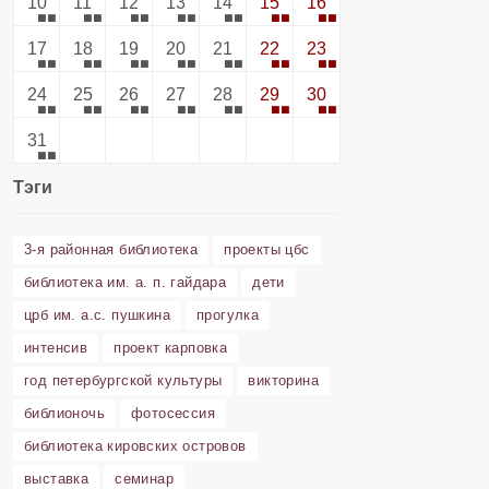
10
11
12
13
14
15
16
17
18
19
20
21
22
23
24
25
26
27
28
29
30
31
Тэги
3-я районная библиотека
проекты цбс
библиотека им. а. п. гайдара
дети
црб им. а.с. пушкина
прогулка
интенсив
проект карповка
год петербургской культуры
викторина
библионочь
фотосессия
библиотека кировских островов
выставка
семинар