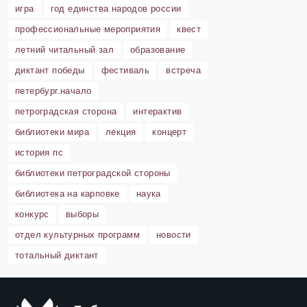
игра
год единства народов россии
профессиональные мероприятия
квест
летний читальный зал
образование
диктант победы
фестиваль
встреча
петербург.начало
петроградская сторона
интерактив
библиотеки мира
лекция
концерт
история пс
библиотеки петроградской стороны
библиотека на карповке
наука
конкурс
выборы
отдел культурных программ
новости
тотальный диктант