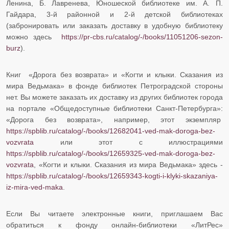
Ленина, Б. Лавренева, Юношеской библиотеке им. А. П.
Гайдара, 3-й районной и 2-й детской библиотеках
(забронировать или заказать доставку в удобную библиотеку
можно здесь
https://pr-cbs.ru/catalog/-/books/11051206-sezon-
burz
).
Книг «Дорога без возврата» и «Когти и клыки. Сказания из
мира Ведьмака» в фонде библиотек Петроградской стороны
нет. Вы можете заказать их доставку из других библиотек города
на портале «Общедоступные библиотеки Санкт-Петербурга»:
«Дорога без возврата», например, этот экземпляр
https://spblib.ru/catalog/-/books/12682041-ved-mak-doroga-bez-
vozvrata
или этот с иллюстрациями
https://spblib.ru/catalog/-/books/12659325-ved-mak-doroga-bez-
vozvrata
, «Когти и клыки. Сказания из мира Ведьмака» здесь -
https://spblib.ru/catalog/-/books/12659343-kogti-i-klyki-skazaniya-
iz-mira-ved-maka
.
Если Вы читаете электронные книги, приглашаем Вас
обратиться к фонду онлайн-библиотеки «ЛитРес»