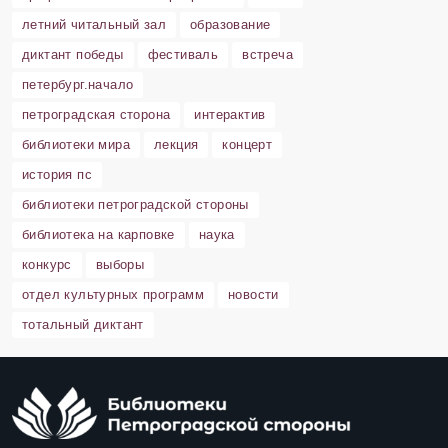
летний читальный зал
образование
диктант победы
фестиваль
встреча
петербург.начало
петроградская сторона
интерактив
библиотеки мира
лекция
концерт
история пс
библиотеки петроградской стороны
библиотека на карповке
наука
конкурс
выборы
отдел культурных программ
новости
тотальный диктант