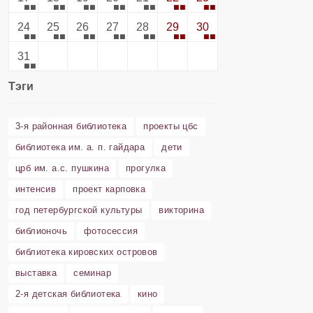
24
25
26
27
28
29
30
31
Тэги
3-я районная библиотека
проекты цбс
библиотека им. а. п. гайдара
дети
црб им. а.с. пушкина
прогулка
интенсив
проект карповка
год петербургской культуры
викторина
библионочь
фотосессия
библиотека кировских островов
выставка
семинар
2-я детская библиотека
кино