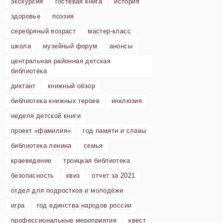
экскурсия
гостевая книга
история
здоровье
поэзия
серебряный возраст
мастер-класс
школа
музейный форум
анонсы
центральная районная детская
библиотека
диктант
книжный обзор
библиотека книжных героев
инклюзия
неделя детской книги
проект «фамилия»
год памяти и славы
библиотека ленина
семья
краеведение
троицкая библиотека
безопасность
квиз
отчет за 2021
отдел для подростков и молодёжи
игра
год единства народов россии
профессиональные мероприятия
квест