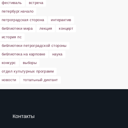
фестиваль
встреча
петербург.начало
петроградская сторона
интерактив
библиотеки мира
лекция
концерт
история пс
библиотеки петроградской стороны
библиотека на карповке
наука
конкурс
выборы
отдел культурных программ
новости
тотальный диктант
Контакты