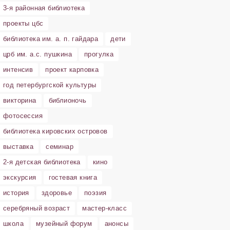
3-я районная библиотека
проекты цбс
библиотека им. а. п. гайдара
дети
црб им. а.с. пушкина
прогулка
интенсив
проект карповка
год петербургской культуры
викторина
библионочь
фотосессия
библиотека кировских островов
выставка
семинар
2-я детская библиотека
кино
экскурсия
гостевая книга
история
здоровье
поэзия
серебряный возраст
мастер-класс
школа
музейный форум
анонсы