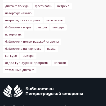
диктант победы
фестиваль
встреча
петербург.начало
петроградская сторона
интерактив
библиотеки мира
лекция
концерт
история пс
библиотеки петроградской стороны
библиотека на карповке
наука
конкурс
выборы
отдел культурных программ
новости
тотальный диктант