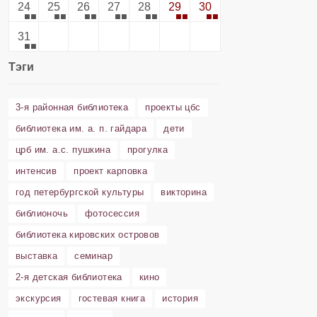
24
25
26
27
28
29
30
31
Тэги
3-я районная библиотека
проекты цбс
библиотека им. а. п. гайдара
дети
црб им. а.с. пушкина
прогулка
интенсив
проект карповка
год петербургской культуры
викторина
библионочь
фотосессия
библиотека кировских островов
выставка
семинар
2-я детская библиотека
кино
экскурсия
гостевая книга
история